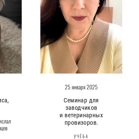
25 января 2025
иса,
Семинар для
заводчиков
и ветеринарных
ислал
провизоров.
яцев
УЧЁБА