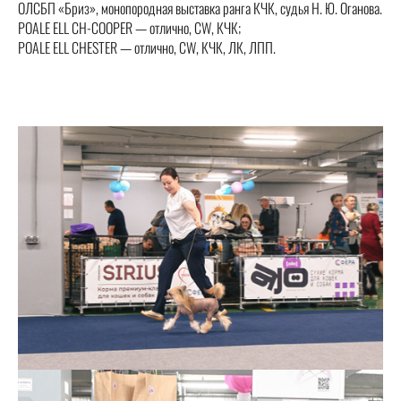
ОЛСБП «Бриз», монопородная выставка ранга КЧК, судья Н. Ю. Оганова.
POALE ELL CH-COOPER — отлично, CW, КЧК;
POALE ELL CHESTER — отлично, CW, КЧК, ЛК, ЛПП.