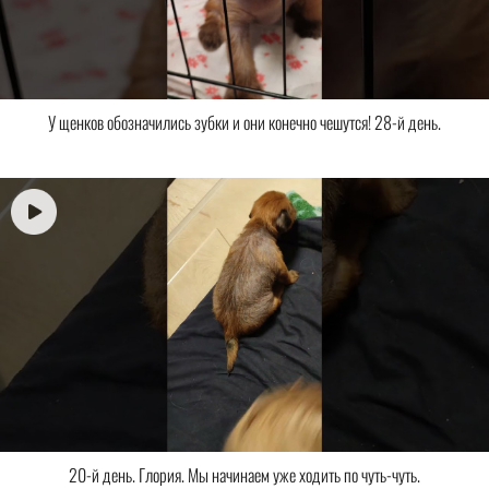
У щенков обозначились зубки и они конечно чешутся! 28-й день.
20-й день. Глория. Мы начинаем уже ходить по чуть-чуть.