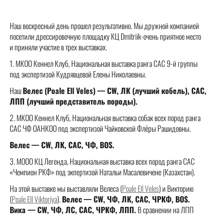
Наш воскресный день прошел результативно. Мы дружной компанией
посетили дрессировочную площадку КЦ Dmitriik-очень приятное место
и приняли участие в трех выставках.
1. МКОО Кеннел Клуб, Национальная выставка ранга САС 9-й группы
под экспертизой Кудрявцевой Елены Николаевны.
Наш
Велес (Poale Ell Veles) — CW, ЛК (лучший кобель), САС,
ЛПП (лучший представитель породы).
2. МКОО Кеннел Клуб, Национальная выставка собак всех пород ранга
САС ЧФ ОАНКОО под экспертизой Чайковской Флёры Рашидовны.
Велес — CW, ЛК, САС, ЧФ, BOS.
3. МООО КЦ Легенда, Национальная выставка всех пород ранга САС
«Чемпион РКФ» под экпертизой Натальи Масалевичене (Казахстан).
На этой выставке мы выставляли Велеса (
Poale Ell Veles
) и Викторию
(
Poale Ell Viktoriya
).
Велес — CW, ЧФ, ЛК, САС, ЧРКФ, BOS.
Вика — CW, ЧФ, ЛС, САС, ЧРКФ, ЛПП.
В сравнении на ЛПП