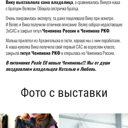
Вику выставляла сама владелица
, а сравнивалась Викуся наша
с братцем Велесом. Обошла сестричка братца.
Очень понравилась эксперту, та даже поцеловала Вику при осмотре.
И Велес и Вика получили отличное описание. Велес собрал недостающие
3хСАС и закрыл титул
Чемпиона России и Чемпиона РКФ
.
Малыш прилетел из Архангельска в гости, хорошо мы с ним поработали.
А наша куколка Вика получила свой первый САС во взрослом классе,
закрыла
титул Чемпиона РКФ
и открылась на Чемпиона России.
В питомнике Poale Ell новые Чемпионы!!! Мы от души
поздравляем владельцев Наталью и Любовь.
Фото с выставки