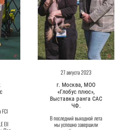
27 августа 2023
к
г. Москва, МОО
с
«Глобус плюс»,
Выставка ранга САС
ЧФ.
 FCI
В последний выходной лета
E Ell
мы успешно завершили