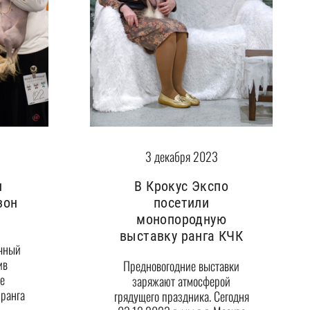
3 декабря 2023
и
В Крокус Экспо
зон
посетили
монопородную
выставку ранга КЧК
чный
ив
Предновогодние выставки
ве
заряжают атмосферой
ранга
грядущего праздника. Сегодня