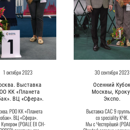
1 октября 2023
30 сентября 2023
осква. Выставка
Осенний Кубо
ОО КК «Планета
Москвы, Кроку
бак». ВЦ «Сфера».
Экспо.
ква. РОО КК «Планета
Выставка САС 9 группы
собак». ВЦ «Сфера».
со speciality КЧК.
 Купером (POALE Ell CH-
Мы с Честерёшей (POAL