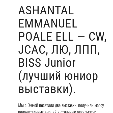
ASHANTAL
EMMANUEL
POALE ELL — CW,
JCAC, ЛЮ, ЛПП,
ВISS Junior
(лучший юниор
выставки).
Мы с Эммой посетили две выставки, получили массу
положительных эмоций и отличные результаты: