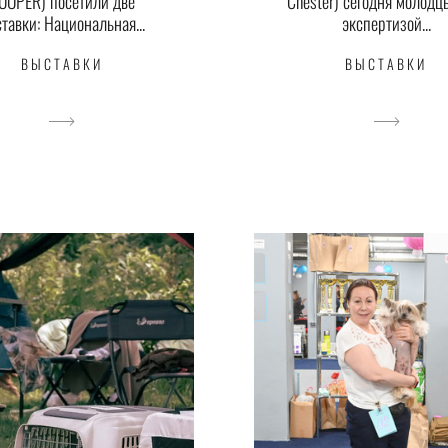
OOPER) посетили две
Chester) сегодня молодц
тавки: Национальная...
экспертизой...
ВЫСТАВКИ
ВЫСТАВКИ