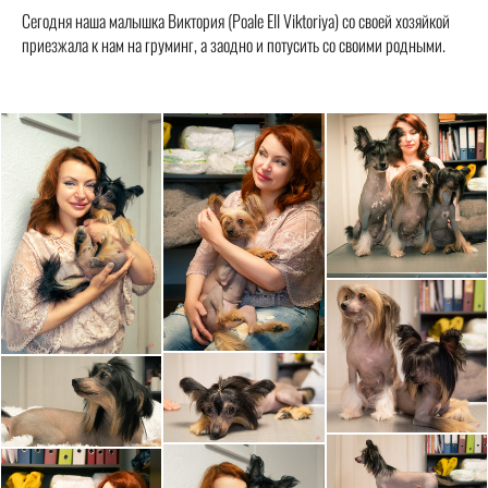
Сегодня наша малышка Виктория (Poale Ell Viktoriya) со своей хозяйкой
приезжала к нам на груминг, а заодно и потусить со своими родными.